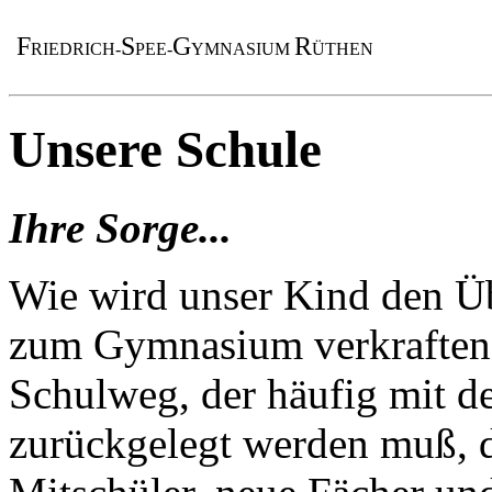
F
S
G
R
RIEDRICH-
PEE-
YMNASIUM
ÜTHEN
Unsere Schule
Ihre Sorge...
Wie wird unser Kind den Ü
zum Gymnasium verkraften? 
Schulweg, der häufig mit 
zurückgelegt werden muß, d