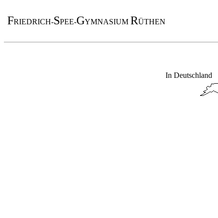
F
S
G
R
RIEDRICH-
PEE-
YMNASIUM
ÜTHEN
In Deutschland