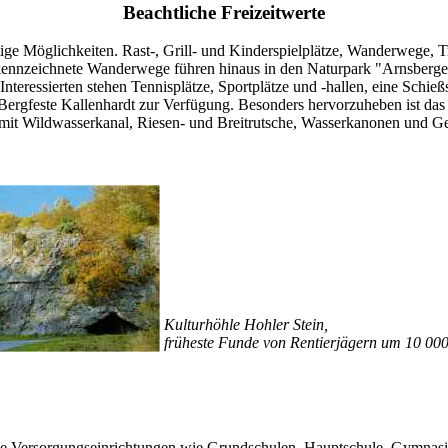
Beachtliche Freizeitwerte
ltige Möglichkeiten. Rast-, Grill- und Kinderspielplätze, Wanderwege, 
ekennzeichnete Wanderwege führen hinaus in den Naturpark "Arnsberger
h Interessierten stehen Tennisplätze, Sportplätze und -hallen, eine Sc
 Bergfeste Kallenhardt zur Verfügung. Besonders hervorzuheben ist da
t Wildwasserkanal, Riesen- und Breitrutsche, Wasserkanonen und Gey
Kulturhöhle Hohler Stein,
früheste Funde von Rentierjägern um 10 000 
fältige Versorgungseinrichtungen wie Grundschulen, Hauptschule, Gymnas