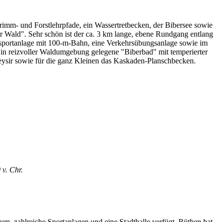
Trimm- und Forstlehrpfade, ein Wassertretbecken, der Bibersee sowie
 Wald". Sehr schön ist der ca. 3 km lange, ebene Rundgang entlang
hießsportanlage mit 100-m-Bahn, eine Verkehrsübungsanlage sowie im
s in reizvoller Waldumgebung gelegene "Biberbad" mit temperierter
sir sowie für die ganz Kleinen das Kaskaden-Planschbecken.
v. Chr.
ium, zahlreiche Sportanlagen und eine Stadthalle verfügt. Rüthen hat