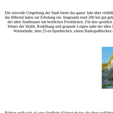
Die reizvolle Umgebung der Stadt bietet das ganze Jahr über vielfä
das Bibertal laden zur Erholung ein. Insgesamt rund 200 km gut g
der alten Stadtmauer mit herrlichen Fernblicken. Für den sportlic
Winter der Skilift, Rodelhang und gespurte Loipen nahe der alten
Wärmehalle, dem 25-m-Sportbecken, einem Badespaßbecken mi
Rüthen stellt sich als eine ländliche Kleinstadt dar, die über viel