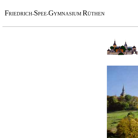
F
S
G
R
RIEDRICH-
PEE-
YMNASIUM
ÜTHEN